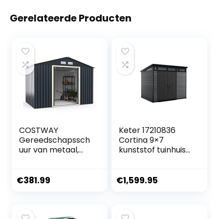
Gerelateerde Producten
COSTWAY
Keter 17210836
Gereedschapssch
Cortina 9×7
uur van metaal,
kunststof tuinhuis
277 x 191 x 202 cm,
in houtlook
afsluitbaar,
tuinhuis met 4
€
381.99
€
1,599.95
ventilatiesleuven
en schuifdeur,
tuinschuur voor
grasmaaiers,