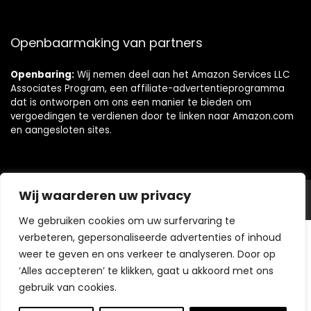
Openbaarmaking van partners
Openbaring:
Wij nemen deel aan het Amazon Services LLC
Associates Program, een affiliate-advertentieprogramma
dat is ontworpen om ons een manier te bieden om
vergoedingen te verdienen door te linken naar Amazon.com
en aangesloten sites.
Wij waarderen uw privacy
© https://toptuinhuiskopen.nl. Alle rechten voorbehouden.
We gebruiken cookies om uw surfervaring te
Bouw Jouw Ultieme Buitenruimte
verbeteren, gepersonaliseerde advertenties of inhoud
weer te geven en ons verkeer te analyseren. Door op
Buiten Leefruimte
‘Alles accepteren’ te klikken, gaat u akkoord met ons
Top Tuinhuis Kopen
- Creëer je eigen buitenparadijs
gebruik van cookies.
Top Tiny House Kopen
- Minimalistisch wonen