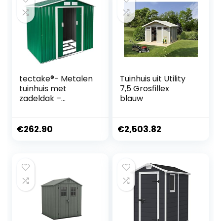
fietsen,
gereedschap,
metalen schuur,
voor buiten
tectake®- Metalen
Tuinhuis uit Utility
tuinhuis met
7,5 Grosfillex
zadeldak –
blauw
Tuingereedschaps
schuur met
schuifdeur,
€
262.90
€
2,503.82
metalen fundering
– Tuinhuis of
fietsengarage, 4
m³ opslagruimte-
diverse kleuren
(groen)