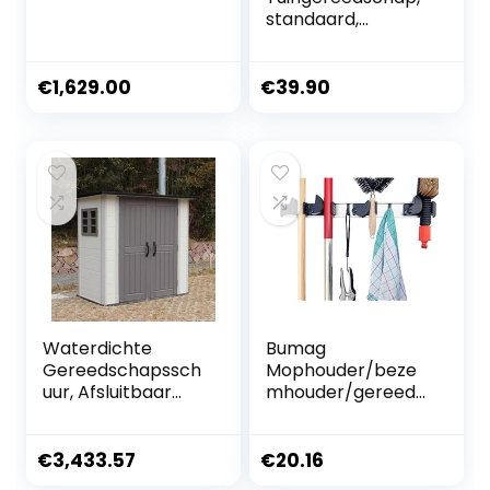
standaard,
rechthoekig, 61 x
58 x 31 cm, groen,
28 vakken,
€
1,629.00
€
39.90
gereedschapshou
der en organizer
voor het opbergen
van bezem, spade,
hark en
tuingereedschap,
voor tuinhuis,
schuren en garage
Waterdichte
Bumag
Gereedschapssch
Mophouder/beze
uur, Afsluitbaar
mhouder/gereeds
Tuinhuis
chapshouder of
Tuinschuur En
haaklijsten met 4
Fundament,
klemhouders en 3
€
3,433.57
€
20.16
Multifunctioneel
haken voor