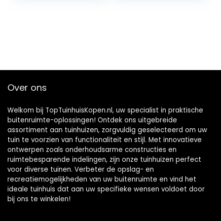
Voor Opslag
bezem, mop en
Fietsen,
tuingereedschap
Gereedschap,
// multifunctionele
Vuilnisbakken
opberglijst voor
garage of tuinhuis
Over ons
Welkom bij TopTuinhuisKopen.nl, uw specialist in praktische
buitenruimte-oplossingen! Ontdek ons uitgebreide
assortiment aan tuinhuizen, zorgvuldig geselecteerd om uw
tuin te voorzien van functionaliteit en stijl. Met innovatieve
ontwerpen zoals onderhoudsarme constructies en
ruimtebesparende indelingen, zijn onze tuinhuizen perfect
voor diverse tuinen. Verbeter de opslag- en
recreatiemogelijkheden van uw buitenruimte en vind het
ideale tuinhuis dat aan uw specifieke wensen voldoet door
bij ons te winkelen!