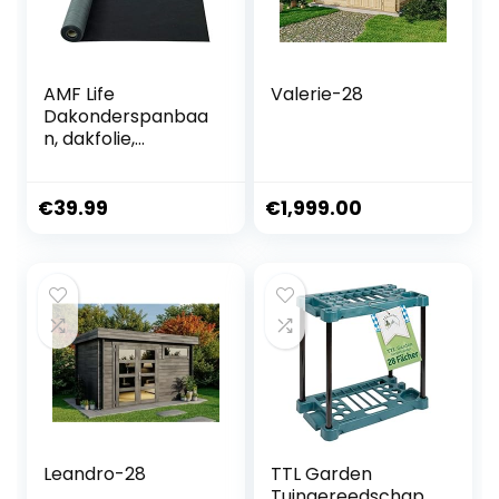
AMF Life
Valerie-28
Dakonderspanbaa
n, dakfolie,
onderdekbaan,
vochtwering, 115
g/m², antraciet, 1,5
€
39.99
€
1,999.00
m x 25 m, zonder
accessoires
Leandro-28
TTL Garden
Tuingereedschap,